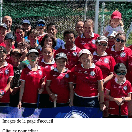
Exporter les lignes sélectionnées
Exporter toutes les colonnes
Exporter uniquement les colonnes affichées
Menu
<
>
Accueil
Inscription saison 2026-2027
Histoire du Hockey et du club
Actualités
Ecole de hockey
Séniors
Calendrier des Compétitions
Galerie photos
La boutique du club
Partenaires
Contact
?>
Images de la page d'accueil
Cliquez pour éditer