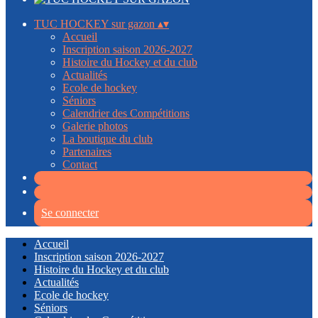
TUC HOCKEY sur gazon
▴
▾
Accueil
Inscription saison 2026-2027
Histoire du Hockey et du club
Actualités
Ecole de hockey
Séniors
Calendrier des Compétitions
Galerie photos
La boutique du club
Partenaires
Contact
Se connecter
Accueil
Inscription saison 2026-2027
Histoire du Hockey et du club
Actualités
Ecole de hockey
Séniors