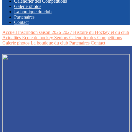
Calendrier des Compétitions
Galerie photos
La boutique du club
Partenaires
Contact
Accueil
Inscription saison 2026-2027
Histoire du Hockey et du club
Actualités
Ecole de hockey
Séniors
Calendrier des Compétitions
Galerie photos
La boutique du club
Partenaires
Contact