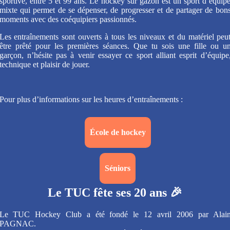
sportive, entre 5 et 99 ans. Le hockey sur gazon est un sport d’équip
mixte qui permet de se dépenser, de progresser et de partager de bon
moments avec des coéquipiers passionnés.
Les entraînements sont ouverts à tous les niveaux et du matériel peu
être prêté pour les premières séances. Que tu sois une fille ou u
garçon, n’hésite pas à venir essayer ce sport alliant esprit d’équipe
technique et plaisir de jouer.
Pour plus d’informations sur les heures d’entraînements :
École de hockey
Séniors
Le TUC fête ses 20 ans 🎉
Le TUC Hockey Club a été fondé le 12 avril 2006 par Alai
PAGNAC.