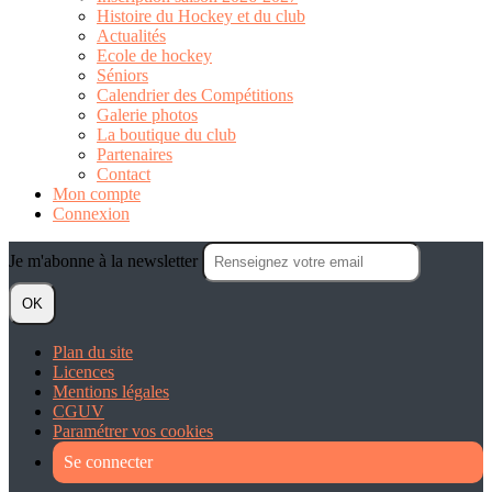
Histoire du Hockey et du club
Actualités
Ecole de hockey
Séniors
Calendrier des Compétitions
Galerie photos
La boutique du club
Partenaires
Contact
Mon compte
Connexion
Je m'abonne à la newsletter
OK
Plan du site
Licences
Mentions légales
CGUV
Paramétrer vos cookies
Se connecter