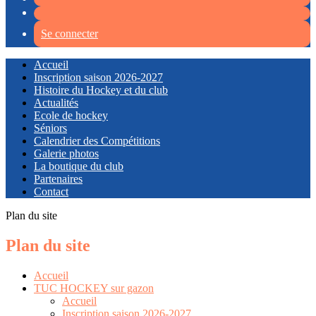
Se connecter
Accueil
Inscription saison 2026-2027
Histoire du Hockey et du club
Actualités
Ecole de hockey
Séniors
Calendrier des Compétitions
Galerie photos
La boutique du club
Partenaires
Contact
Plan du site
Plan du site
Accueil
TUC HOCKEY sur gazon
Accueil
Inscription saison 2026-2027