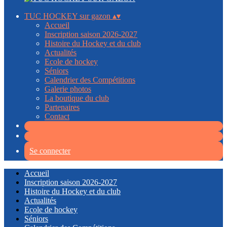
TUC HOCKEY sur gazon
▴
▾
Accueil
Inscription saison 2026-2027
Histoire du Hockey et du club
Actualités
Ecole de hockey
Séniors
Calendrier des Compétitions
Galerie photos
La boutique du club
Partenaires
Contact
Se connecter
Accueil
Inscription saison 2026-2027
Histoire du Hockey et du club
Actualités
Ecole de hockey
Séniors