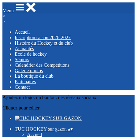
Menu
<
>
Accueil
Inscription saison 2026-2027
Histoire du Hockey et du club
Actualités
Ecole de hockey
Séniors
Calendrier des Compétitions
Galerie photos
La boutique du club
Partenaires
Contact
Ajoutez un logo, un bouton, des réseaux sociaux
Cliquez pour éditer
TUC HOCKEY sur gazon
▴
▾
Accueil